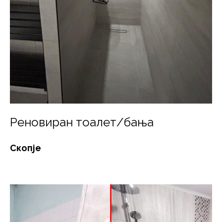
Реновиран тоалет/бања
Скопје