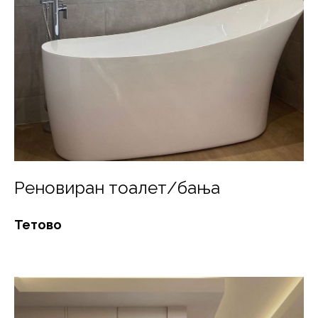
Реновиран тоалет/бања
Тетово