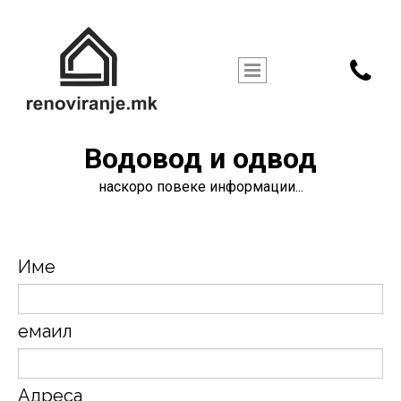

Водовод и одвод
наскоро повеке информации...
Име
емаил
Адреса